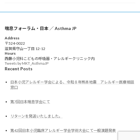
喘息フォーラム・日本 ／ Asthma JP
Address
〒524-0022
滋賀県守山一丁目 12-12
Hours
西藤小児科こどもの呼吸器・アレルギークリニック内
Tweets by MKT_AsthmaJP
Recent Posts
日本小児アレルギー学会による、令和８年熊本地震 アレルギー医療相談
窓口
第7回日本喘息学会にて
リターンを発送いたしました。
第42回日本小児臨床アレルギー学会学術大会にて一般演題発表