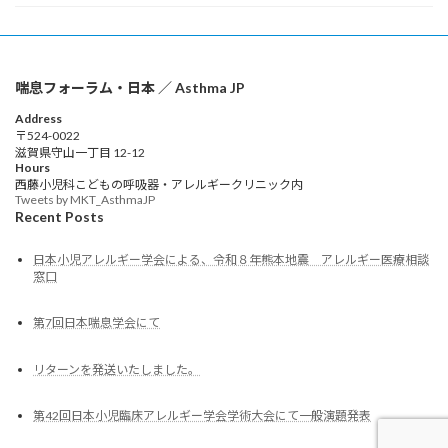
喘息フォーラム・日本 ／ Asthma JP
Address
〒524-0022
滋賀県守山一丁目 12-12
Hours
西藤小児科こどもの呼吸器・アレルギークリニック内
Tweets by MKT_AsthmaJP
Recent Posts
日本小児アレルギー学会による、令和８年熊本地震 アレルギー医療相談
窓口
第7回日本喘息学会にて
リターンを発送いたしました。
第42回日本小児臨床アレルギー学会学術大会にて一般演題発表