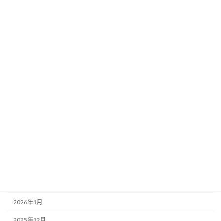
活動紹介
管理者の独り言
講演会情報
アーカイブ
2026年7月
2026年6月
2026年5月
2026年4月
2026年3月
2026年2月
2026年1月
2025年12月