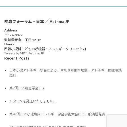
喘息フォーラム・日本 ／ Asthma JP
Address
〒524-0022
滋賀県守山一丁目 12-12
Hours
西藤小児科こどもの呼吸器・アレルギークリニック内
Tweets by MKT_AsthmaJP
Recent Posts
日本小児アレルギー学会による、令和８年熊本地震 アレルギー医療相談
窓口
第7回日本喘息学会にて
リターンを発送いたしました。
第42回日本小児臨床アレルギー学会学術大会にて一般演題発表