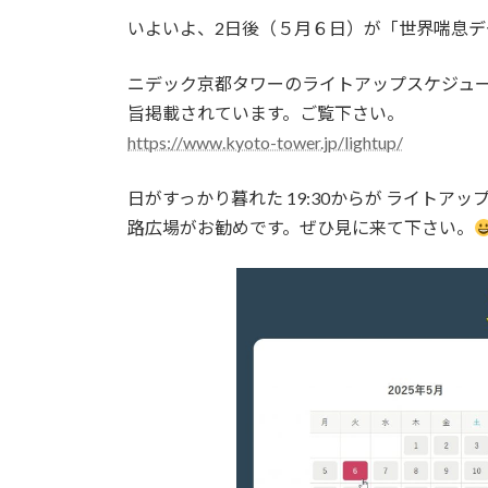
更
いよいよ、2日後（５月６日）が「世界喘息デー
新
日
時
ニデック京都タワーのライトアップスケジュ
:
旨掲載されています。ご覧下さい。
https://www.kyoto-tower.jp/lightup/
日がすっかり暮れた 19:30からが ライト
路広場がお勧めです。ぜひ見に来て下さい。