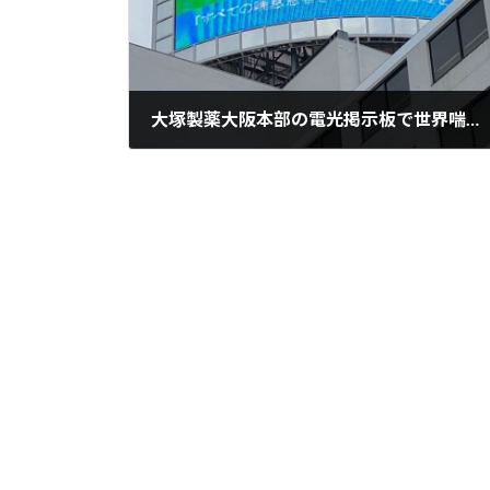
大塚製薬大阪本部の電光掲示板で世界喘息デーを告知 … 5/1から1週間
2025年5月3日