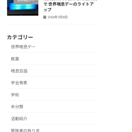
世界喘息デー
で 世界喘息デーのライトア
ップ
2026年5月8日
カテゴリー
世界喘息デー
医薬
喘息百話
学会発表
学術
未分類
活動紹介
管理者の独り言