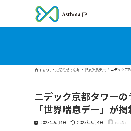
コ
ナ
ン
ビ
テ
ゲ
ン
ー
ツ
シ
へ
ョ
ス
ン
キ
に
ッ
移
プ
動
HOME
お知らせ・活動
世界喘息デー
ニデック京
ニデック京都タワーの
「世界喘息デー」が掲
最
2025年5月4日
2025年5月4日
nsaito
終